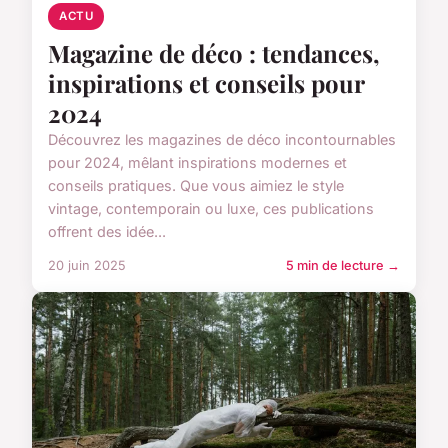
ACTU
Magazine de déco : tendances,
inspirations et conseils pour
2024
Découvrez les magazines de déco incontournables
pour 2024, mêlant inspirations modernes et
conseils pratiques. Que vous aimiez le style
vintage, contemporain ou luxe, ces publications
offrent des idée...
20 juin 2025
5 min de lecture →