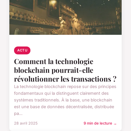
ACTU
Comment la technologie
blockchain pourrait-elle
révolutionner les transactions ?
La technologie blockchain repose sur des principes
fondamentaux qui la distinguent clairement des
systèmes traditionnels. À la base, une blockchain
est une base de données décentralisée, distribuée
pa...
28 avril 2025
9 min de lecture →