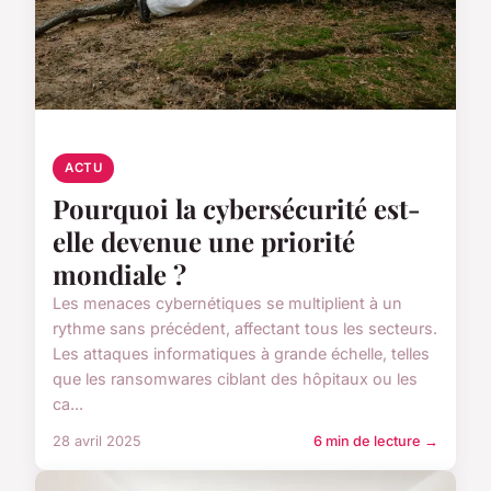
ACTU
Pourquoi la cybersécurité est-
elle devenue une priorité
mondiale ?
Les menaces cybernétiques se multiplient à un
rythme sans précédent, affectant tous les secteurs.
Les attaques informatiques à grande échelle, telles
que les ransomwares ciblant des hôpitaux ou les
ca...
28 avril 2025
6 min de lecture →