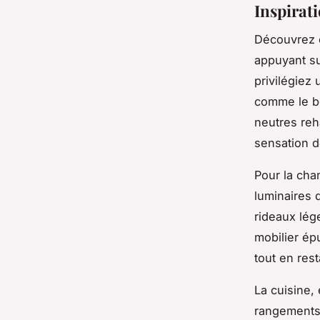
Inspirat
Découvrez 
appuyant s
privilégiez
comme le bo
neutres reh
sensation d
Pour la cha
luminaires 
rideaux lég
mobilier ép
tout en rest
La cuisine,
rangements 