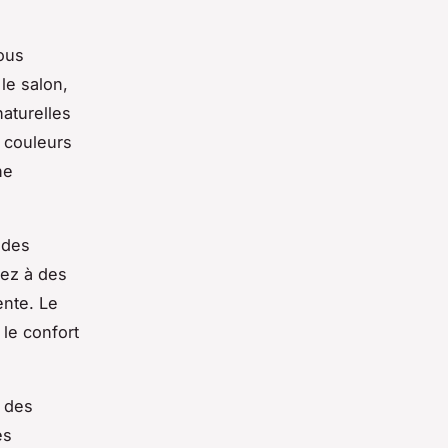
ous
le salon,
aturelles
 couleurs
ne
 des
sez à des
ente. Le
 le confort
c des
es