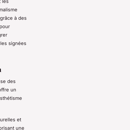
 les
imalisme
 grâce à des
 pour
grer
bles signées
n
use des
offre un
esthétisme
urelles et
orisant une