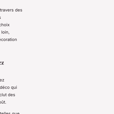
 travers des
s
choix
loin,
écoration
ez
hez
 déco qui
clut des
oût.
telles que