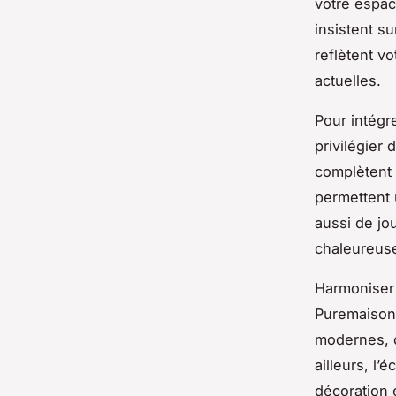
votre espac
insistent s
reflètent v
actuelles.
Pour intégre
privilégier
complètent 
permettent 
aussi de jo
chaleureuse
Harmoniser 
Puremaison
modernes, c
ailleurs, l’
décoration 