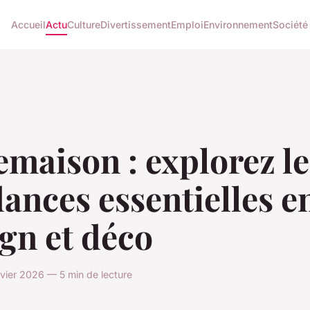
Accueil
Actu
Culture
Divertissement
Emploi
Environnement
Société
maison : explorez le
ances essentielles e
gn et déco
anvier 2026 — 5 min de lecture