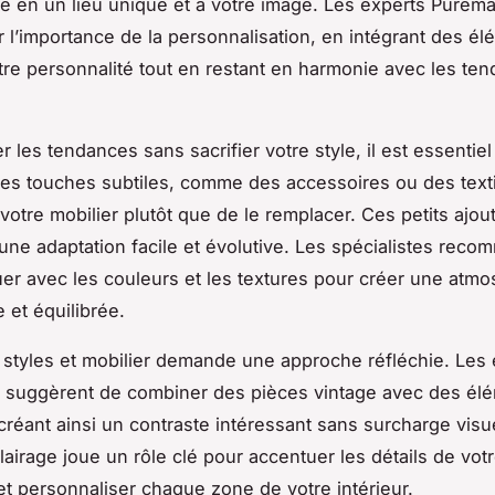
e en un lieu unique et à votre image. Les experts Purem
ur l’importance de la personnalisation, en intégrant des él
otre personnalité tout en restant en harmonie avec les te
r les tendances sans sacrifier votre style, il est essentiel
 des touches subtiles, comme des accessoires ou des texti
votre mobilier plutôt que de le remplacer. Ces petits ajou
une adaptation facile et évolutive. Les spécialistes rec
uer avec les couleurs et les textures pour créer une atm
 et équilibrée.
styles et mobilier demande une approche réfléchie. Les 
 suggèrent de combiner des pièces vintage avec des él
réant ainsi un contraste intéressant sans surcharge visue
éclairage joue un rôle clé pour accentuer les détails de vot
et personnaliser chaque zone de votre intérieur.