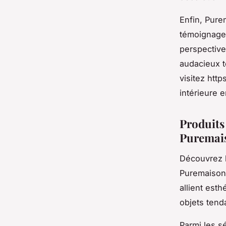
Enfin, Pure
témoignages
perspective
audacieux t
visitez htt
intérieure e
Produits
Puremai
Découvrez 
Puremaison.
allient esth
objets tend
Parmi les s