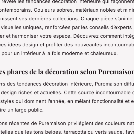
révèle les tendances décoration intérieure qui façonnent
contemporains. Couleurs sobres, matériaux nobles et min
inissent ses dernières collections. Chaque pièce s’anime
s visuelles uniques, renforcées par les conseils d’experts
er et harmoniser votre espace. Découvrez comment inté
ces idées design et profiter des nouveautés incontourna
pour un intérieur à la fois moderne et chaleureux.
s phares de la décoration selon Puremaiso
ers des tendances décoration intérieure, Puremaison diff
s design riches et actuelles. Cette source incontournable 
styles qui dominent l’année, en mêlant fonctionnalité et 
ire un large public.
ions récentes de Puremaison privilégient des couleurs nat
 telles que les tons beiges, terracotta ou verts sauge, fav