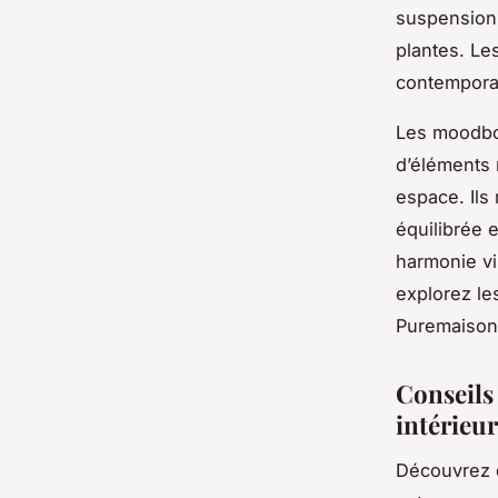
suspensions
plantes. Le
contemporai
Les moodbo
d’éléments 
espace. Ils
équilibrée 
harmonie vi
explorez l
Puremaison 
Conseils
intérieur
Découvrez 