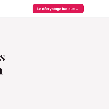
Le décryptage ludique →
s
n