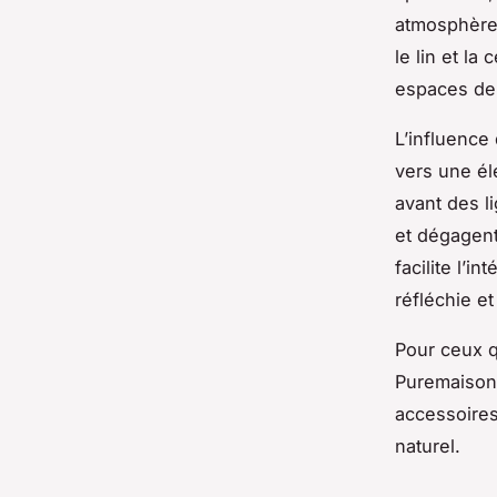
atmosphère 
le lin et l
espaces de 
L’influence
vers une é
avant des l
et dégagent
facilite l’i
réfléchie et
Pour ceux q
Puremaison 
accessoires
naturel.