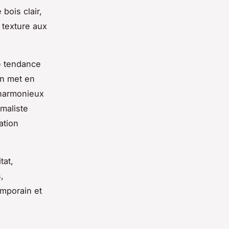
bois clair,
 texture aux
e tendance
on met en
 harmonieux
maliste
ation
tat,
,
emporain et