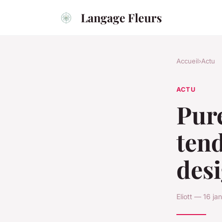
Langage Fleurs
Accueil
›
Actu
ACTU
Pure
tend
desi
Eliott — 16 j