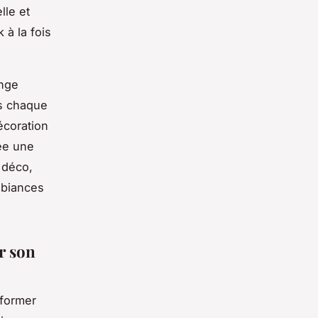
lle et
 à la fois
nge
ns chaque
coration
rée une
 déco,
mbiances
r son
former