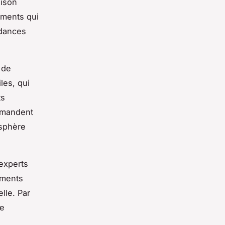
aison
éments qui
ndances
 de
les, qui
ts
ommandent
osphère
experts
éments
lle. Par
re