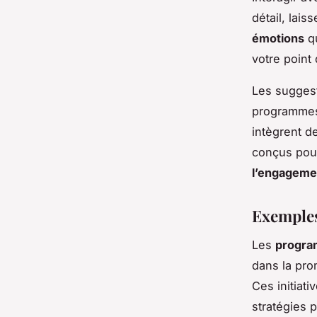
détail, lais
émotions
qu
votre point
Les suggest
programmes
intègrent de
conçus pour
l’engageme
Exemples
Les
progra
dans la pro
Ces initiat
stratégies 