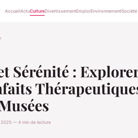
Accueil
Actu
Culture
Divertissement
Emploi
Environnement
Société
e
et Sérénité : Explorer
nfaits Thérapeutique
 Musées
i 2025 — 4 min de lecture