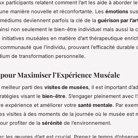
 participants relatent comment l’art les aide à aborder l
une manière nouvelle et réconfortante. Les
émotions
sus
 médiums deviennent parfois la clé de la
guérison par l’ar
ainsi non seulement le bien-être individuel mais aussi la
s initiatives muséales en matière d’art thérapeutique enric
a communauté que l’individu, prouvant l’efficacité durable d
um de transformation personnelle.
 pour Maximiser l’Expérience Muséale
e meilleur parti des
visites de musées
, il est important d’a
ratégies visant le
bien-être
. S’engager pleinement avec l’
tre expérience et améliorer votre
santé mentale
. Par exem
 les visites à des moments de la journée où le musée est 
our profiter de la
sérénité
de l’environnement.
vec les œuvres d’art est crucial. Prenez le temps d’observ