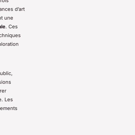
fois
ances d’art
nt une
ale
. Ces
echniques
ploration
ublic,
sions
rer
e. Les
nnements