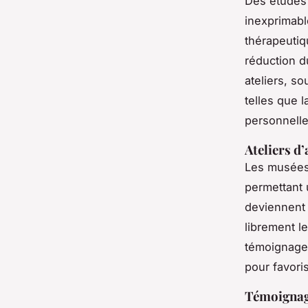
Des études 
inexprimabl
thérapeuti
réduction d
ateliers, s
telles que l
personnelle
Ateliers d
Les musées
permettant 
deviennent 
librement l
témoignages
pour favoris
Témoignages