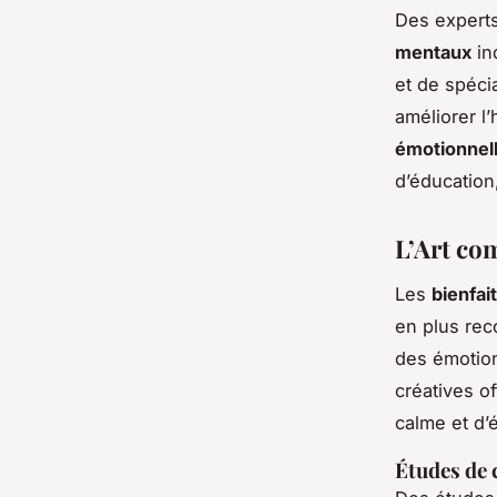
Des expert
mentaux
in
et de spéci
améliorer l
émotionnel
d’éducation
L’Art co
Les
bienfai
en plus rec
des émotion
créatives of
calme et d’é
Études de 