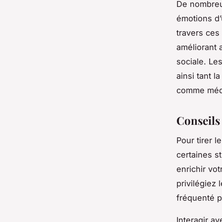
De nombreux
émotions d’
travers ces
améliorant 
sociale. Le
ainsi tant l
comme médi
Conseils
Pour tirer l
certaines st
enrichir vo
privilégiez
fréquenté p
Interagir a