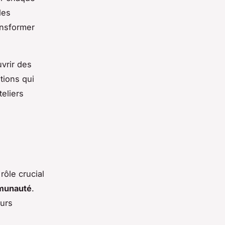
les
ansformer
vrir des
tions qui
teliers
rôle crucial
unauté
.
eurs