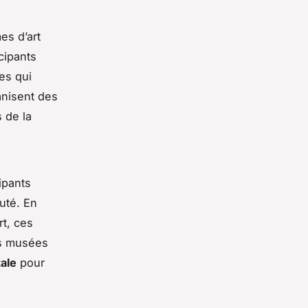
es d’art
cipants
ues qui
anisent des
 de la
ipants
uté. En
rt, ces
es musées
ale
pour