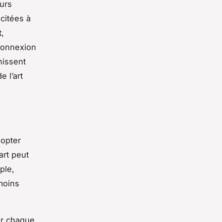
eurs
citées à
t
,
 connexion
hissent
e l’art
dopter
art peut
ple,
moins
er chaque