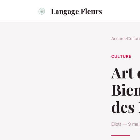
Langage Fleurs
Accueil
›
Cultur
CULTURE
Art 
Bie
des
Eliott — 9 ma