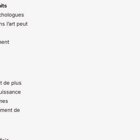
its
ychologues
s l’art peut
ment
nt de plus
puissance
rmes
timent de