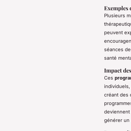
Exemples 
Plusieurs m
thérapeutiq
peuvent exp
encouragen
séances de 
santé menta
Impact de
Ces
progra
individuels
créant des o
programmes 
deviennent 
générer un 