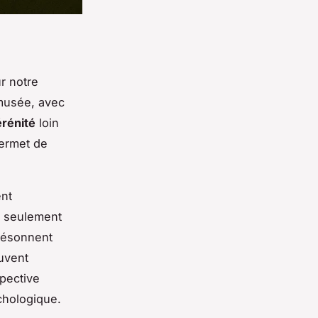
ur notre
 musée, avec
érénité
loin
permet de
ent
s seulement
 résonnent
uvent
spective
chologique.