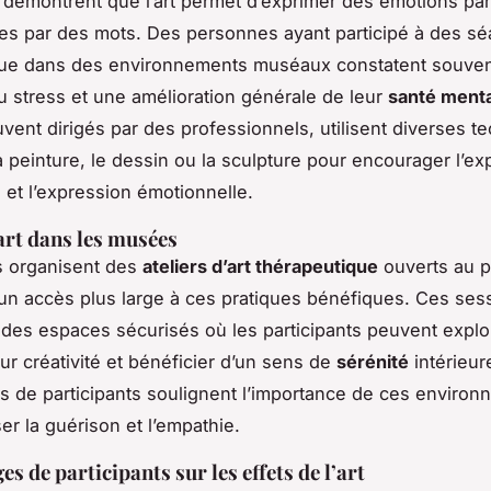
démontrent que l’art permet d’exprimer des émotions par
es par des mots. Des personnes ayant participé à des sé
que dans des environnements muséaux constatent souve
u stress et une amélioration générale de leur
santé ment
ouvent dirigés par des professionnels, utilisent diverses t
a peinture, le dessin ou la sculpture pour encourager l’ex
 et l’expression émotionnelle.
’art dans les musées
 organisent des
ateliers d’art thérapeutique
ouverts au p
un accès plus large à ces pratiques bénéfiques. Ces ses
des espaces sécurisés où les participants peuvent explo
eur créativité et bénéficier d’un sens de
sérénité
intérieur
 de participants soulignent l’importance de ces enviro
er la guérison et l’empathie.
 de participants sur les effets de l’art